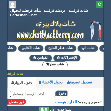
شات فرفشة | دردشة فرفشة |شأت فرفشة للجوال -
Farfashah Chat
اق
شات الود
شات عطر الخليج
شات الكتابي
شات دلع ر
الإشتراكات
القوانين
شات قطر
شات فرفشة | درد
تسجيل عضوية
دخول الأعضاء
دخول الزوار
دخول
غير متصل
تصميم وبرمجه:
الخليج هوست
0
المتواجدون الآن