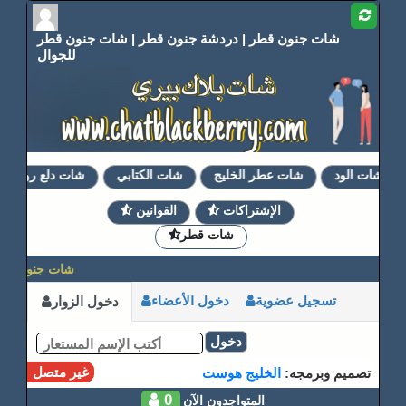
شات جنون قطر | دردشة جنون قطر | شات جنون قطر
للجوال
شات الود
شات عطر الخليج
شات الكتابي
شات دلع روحي
الإشتراكات
القوانين
شات قطر
شات جنون قطر 
تسجيل عضوية
دخول الأعضاء
دخول الزوار
دخول
غير متصل
تصميم وبرمجه:
الخليج هوست
0
المتواجدون الآن